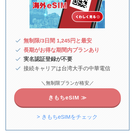
無制限/3日間
1,245円
と最安
長期がお得な期間内プランあり
実名認証登録が不要
接続キャリアは台湾大手の中華電信
＼無制限プランが格安／
きもちeSIM ≫
> きもちeSIMをチェック