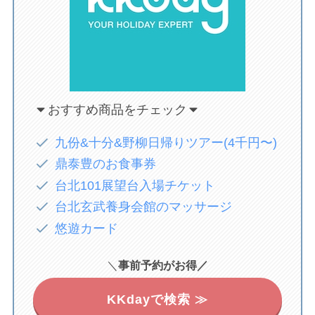
おすすめ商品をチェック
九份&十分&野柳日帰りツアー(4千円〜)
鼎泰豊のお食事券
台北101展望台入場チケット
台北玄武養身会館のマッサージ
悠遊カード
＼
事前予約がお得／
KKdayで検索 ≫