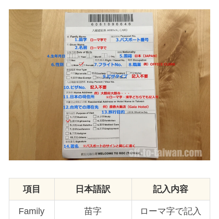
項目
日本語訳
記入内容
Family
苗字
ローマ字で記入