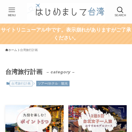
MENU
SEARCH
サイトリニューアル中です。表示崩れがありますがご了承
ください。
ホーム
台湾旅行計画
台湾旅行計画
– category –
台湾旅行計画
ツアー/ホテル
観光