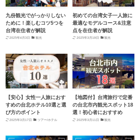
九份観光でがっかりしない
初めての台湾女子一人旅に
ために！楽しむコツ5つを
最適なモデルコース&注意
台湾在住者が解説
点を在住者が解説
2025年4月3日
観光
2025年3月19日
観光
【安心】女性一人旅におす
【地図付】台湾旅行で定番
すめの台北ホテル10選と選
の台北市内観光スポット18
び方のポイント
選！初心者におすすめ
2025年3月17日
ツアー/ホテル
2025年3月11日
観光