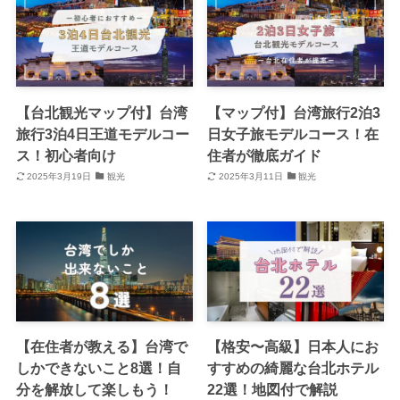
【台北観光マップ付】台湾
【マップ付】台湾旅行2泊3
旅行3泊4日王道モデルコー
日女子旅モデルコース！在
ス！初心者向け
住者が徹底ガイド
2025年3月19日
観光
2025年3月11日
観光
【在住者が教える】台湾で
【格安〜高級】日本人にお
しかできないこと8選！自
すすめの綺麗な台北ホテル
分を解放して楽しもう！
22選！地図付で解説