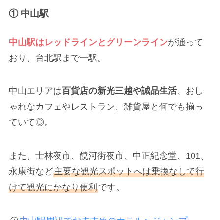
① 中山駅
中山駅はレッドラインとグリーンライン
が通って
おり、台北駅まで一駅。
中山エリアは
百貨店の新光三越や誠品生活
、おし
ゃれなカフェやレストラン、雑貨屋と何でも揃っ
ていて◎。
また、士林夜市、饒河街夜市、中正紀念堂、101、
永康街など
主要な観光スポットへは乗換なしで行
けて観光にかなり便利
です。